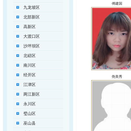
傅建国
九龙坡区
北部新区
高新区
大渡口区
沙坪坝区
北碚区
南川区
经开区
尧美秀
江津区
两江新区
永川区
璧山区
巫山县