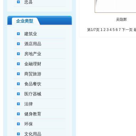
忠县
吴隐辉
企业类型
第1/7页
1
2
3
4
5
6
7
下一页
建筑业
酒店用品
房地产业
金融理财
商贸旅游
食品餐饮
医疗器械
法律
健身教育
环保
文化用品